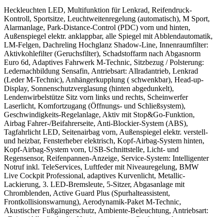
Heckleuchten LED, Multifunktion für Lenkrad, Reifendruck-
Kontroll, Sportsitze, Leuchtweitenregelung (automatisch), M Sport,
Alarmanlage, Park-Distance-Control (PDC) vorn und hinten,
Außenspiegel elektr. anklappbar, alle Spiegel mit Abblendautomatik,
LM-Felgen, Dachreling Hochglanz Shadow-Line, Innenraumfilter:
Aktivkohlefilter (Geruchsfilter), Schadstoffarm nach Abgasnorm
Euro 6d, Adaptives Fahrwerk M-Technic, Sitzbezug / Polsterung:
Ledernachbildung Sensafin, Antriebsart: Allradantrieb, Lenkrad
(Leder M-Technic), Anhängerkupplung ( schwenkbar), Head-up-
Display, Sonnenschutzverglasung (hinten abgedunkelt),
Lendenwirbelstütze Sitz vorn links und rechts, Scheinwerfer
Laserlicht, Komfortzugang (Öffnungs- und Schließsystem),
Geschwindigkeits-Regelanlage, Aktiv mit Stop&Go-Funktion,
Airbag Fahrer-/Beifahrerseite, Anti-Blockier-System (ABS),
Tagfahrlicht LED, Seitenairbag vorn, Außenspiegel elektr. verstell-
und heizbar, Fensterheber elektrisch, Kopf-Airbag-System hinten,
Kopf-Airbag-System vorn, USB-Schnittstelle, Licht- und
Regensensor, Reifenpannen-Anzeige, Service-System: Intelligenter
Notruf inkl. TeleServices, Luftfeder mit Niveauregelung, BMW
Live Cockpit Professional, adaptives Kurvenlicht, Metallic-
Lackierung, 3. LED-Bremsleute, 5-Sitzer, Abgasanlage mit
Chromblenden, Active Guard Plus (Spurhalteassistent,
Frontkollisionswarnung), Aerodynamik-Paket M-Technic,
Akustischer Fußgängerschutz, Ambiente-Beleuchtung, Antriebsart: