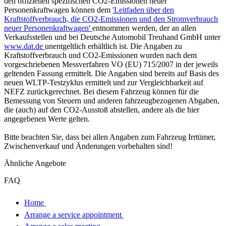
den offiziellen spezifischen CO2-Emissionen neuer
Personenkraftwagen können dem
'Leitfaden über den
Kraftstoffverbrauch, die CO2-Emissionen und den Stromverbrauch
neuer Personenkraftwagen'
entnommen werden, der an allen
Verkaufsstellen und bei Deutsche Automobil Treuhand GmbH unter
www.dat.de
unentgeltlich erhältlich ist. Die Angaben zu
Kraftstoffverbrauch und CO2-Emissionen wurden nach dem
vorgeschriebenen Messverfahren VO (EU) 715/2007 in der jeweils
geltenden Fassung ermittelt. Die Angaben sind bereits auf Basis des
neuen WLTP-Testzyklus ermittelt und zur Vergleichbarkeit auf
NEFZ zurückgerechnet. Bei diesem Fahrzeug können für die
Bemessung von Steuern und anderen fahrzeugbezogenen Abgaben,
die (auch) auf den CO2-Ausstoß abstellen, andere als die hier
angegebenen Werte gelten.
Bitte beachten Sie, dass bei allen Angaben zum Fahrzeug Irrtümer,
Zwischenverkauf und Änderungen vorbehalten sind!
Ähnliche Angebote
FAQ
Home
Arrange a service appointment