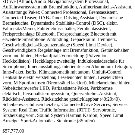
xDrive (Allrad), Audio-Navigationssystem Professional,
Auffahrwarnsystem mit Bremsfunktion, Aufmerksamkeits-Assistent,
Ausstattungs-Paket: Connected Professional, Bremsassistent,
Connected Teaser, DAB-Tuner, Driving Assistant, Dynamische
Bremsleuchte, Dynamische Stabilitäts-Control (DSC), elektr.
Fahrersitz/Memo, Fahrerlebnisschalter, Fernlichtassistent,
Freisprechanlage Bluetooth, Freisprechanlage Bluetooth mit
erweiterte Smartphone-Anbindung, Gepäckraum-Trennnetz,
Geschwindigkeits-Begrenzeranlage (Speed Limit Device),
Geschwindigkeits-Regelanlage mit Bremsfunktion, Getränkehalter
vorn und hinten, Heckaufprall-Vermeidung (Prävention
Heckkollision), Heckklappe zweiteilig, Induktionsladeschale für
Smartphone, Innenausstattung: Interieurleisten Aluminium Tetragon,
Inno-Paket, Isofix, Klimaautomatik mit autom. Umluft-Control,
Lenksäule elektr. verstellbar, Leseleuchten hinten, Leseleuchten
vorn, M Sportbremsen (Bremssättel lackiert), Mittelarmlehne hinten,
Nebelscheinwerfer LED, Parkassistent-Paket, Parkbremse
elektrisch, Personalisierungssystem, Querverkehrs-Assistent,
Rückfahr-Assistent, Rücksitzlehne geteilt/klappbar (40:20:40),
Scheibenwaschdüsen heizbar,: ConnectedDrive Services, Service-
System: Real Time Traffic Information (RTTI), Servotronic,
Sitzheizung vorn, Sound-System Harman-Kardon, Speed-Limit-
Anzeige, Sport-Automatic - Steptronic (8Stufen)
$57,777.00