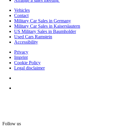
Arrange a sales meeting
Vehicles
Contact
Military Car Sales in Germany
Military Car Sales in Kaiserslautern
US Military Sales in Baumholder
Used Cars Ramstein
Accessibility
Privacy
Imprint
Cookie Policy
Legal disclaimer
Follow us