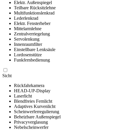
Elektr. Außenspiegel
Teilbare Rücksitzlehne
Multifunktionslenkrad
Lederlenkrad
Elektr. Fensterheber
Mittelarmlehne
Zentralverriegelung
Servolenkung
Innenraumfilter
Einstellbare Lenksäule
Lordosenstütze
Funkfernbedienung
Sicht
Rückfahrkamera
HEAD-UP-Display
Laserlicht
Blendfreies Fernlicht
Adaptives Kurvenlicht
Scheinwerferregulierung
Beheizbare Außenspiegel
Privacyverglasung
Nebelscheinwerfer