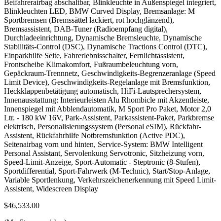
Beifahrerairbag abschaltbar, Blinkleuchte in Außenspiegel integriert,
Blinkleuchten LED, BMW Curved Display, Bremsanlage: M
Sportbremsen (Bremssättel lackiert, rot hochglänzend),
Bremsassistent, DAB-Tuner (Radioempfang digital),
Durchladeeinrichtung, Dynamische Bremsleuchte, Dynamische
Stabilitäts-Control (DSC), Dynamische Tractions Control (DTC),
Einparkhilfe Seite, Fahrerlebnisschalter, Fernlichtassistent,
Frontscheibe Klimakomfort, Fußraumbeleuchtung vorn,
Gepäckraum-Trennnetz, Geschwindigkeits-Begrenzeranlage (Speed
Limit Device), Geschwindigkeits-Regelanlage mit Bremsfunktion,
Heckklappenbetätigung automatisch, HiFi-Lautsprechersystem,
Innenausstattung: Interieurleisten Alu Rhombicle mit Akzentleiste,
Innenspiegel mit Abblendautomatik, M Sport Pro Paket, Motor 2,0
Ltr. - 180 kW 16V, Park-Assistent, Parkassistent-Paket, Parkbremse
elektrisch, Personalisierungssystem (Personal eSIM), Rückfahr-
Assistent, Rückfahrhilfe Notbremsfunktion (Active PDC),
Seitenairbag vorn und hinten, Service-System: BMW Intelligent
Personal Assistant, Servolenkung Servotronic, Sitzheizung vorn,
Speed-Limit-Anzeige, Sport-Automatic - Steptronic (8-Stufen),
Sportdifferential, Sport-Fahrwerk (M-Technic), Start/Stop-Anlage,
Variable Sportlenkung, Verkehrszeichenerkennung mit Speed Limit-
Assistent, Widescreen Display
$46,533.00