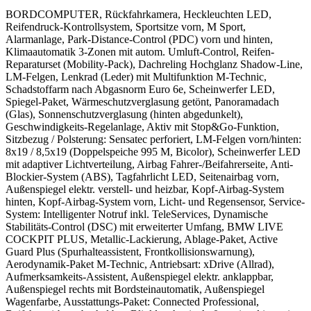
BORDCOMPUTER, Rückfahrkamera, Heckleuchten LED,
Reifendruck-Kontrollsystem, Sportsitze vorn, M Sport,
Alarmanlage, Park-Distance-Control (PDC) vorn und hinten,
Klimaautomatik 3-Zonen mit autom. Umluft-Control, Reifen-
Reparaturset (Mobility-Pack), Dachreling Hochglanz Shadow-Line,
LM-Felgen, Lenkrad (Leder) mit Multifunktion M-Technic,
Schadstoffarm nach Abgasnorm Euro 6e, Scheinwerfer LED,
Spiegel-Paket, Wärmeschutzverglasung getönt, Panoramadach
(Glas), Sonnenschutzverglasung (hinten abgedunkelt),
Geschwindigkeits-Regelanlage, Aktiv mit Stop&Go-Funktion,
Sitzbezug / Polsterung: Sensatec perforiert, LM-Felgen vorn/hinten:
8x19 / 8,5x19 (Doppelspeiche 995 M, Bicolor), Scheinwerfer LED
mit adaptiver Lichtverteilung, Airbag Fahrer-/Beifahrerseite, Anti-
Blockier-System (ABS), Tagfahrlicht LED, Seitenairbag vorn,
Außenspiegel elektr. verstell- und heizbar, Kopf-Airbag-System
hinten, Kopf-Airbag-System vorn, Licht- und Regensensor, Service-
System: Intelligenter Notruf inkl. TeleServices, Dynamische
Stabilitäts-Control (DSC) mit erweiterter Umfang, BMW LIVE
COCKPIT PLUS, Metallic-Lackierung, Ablage-Paket, Active
Guard Plus (Spurhalteassistent, Frontkollisionswarnung),
Aerodynamik-Paket M-Technic, Antriebsart: xDrive (Allrad),
Aufmerksamkeits-Assistent, Außenspiegel elektr. anklappbar,
Außenspiegel rechts mit Bordsteinautomatik, Außenspiegel
Wagenfarbe, Ausstattungs-Paket: Connected Professional,