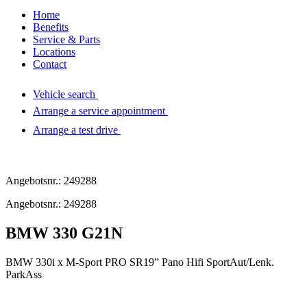
Home
Benefits
Service & Parts
Locations
Contact
Vehicle search
Arrange a service appointment
Arrange a test drive
Angebotsnr.: 249288
Angebotsnr.: 249288
BMW 330 G21N
BMW 330i x M-Sport PRO SR19” Pano Hifi SportAut/Lenk.
ParkAss