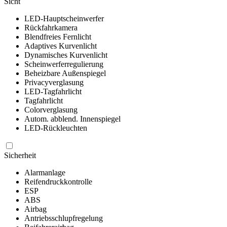
Sicht
LED-Hauptscheinwerfer
Rückfahrkamera
Blendfreies Fernlicht
Adaptives Kurvenlicht
Dynamisches Kurvenlicht
Scheinwerferregulierung
Beheizbare Außenspiegel
Privacyverglasung
LED-Tagfahrlicht
Tagfahrlicht
Colorverglasung
Autom. abblend. Innenspiegel
LED-Rückleuchten
Sicherheit
Alarmanlage
Reifendruckkontrolle
ESP
ABS
Airbag
Antriebsschlupfregelung