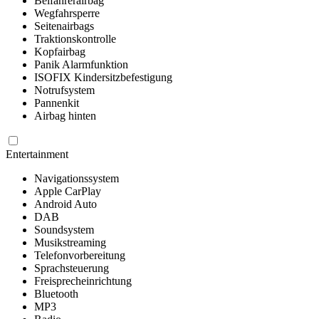
Beifahrerairbag
Wegfahrsperre
Seitenairbags
Traktionskontrolle
Kopfairbag
Panik Alarmfunktion
ISOFIX Kindersitzbefestigung
Notrufsystem
Pannenkit
Airbag hinten
Entertainment
Navigationssystem
Apple CarPlay
Android Auto
DAB
Soundsystem
Musikstreaming
Telefonvorbereitung
Sprachsteuerung
Freisprecheinrichtung
Bluetooth
MP3