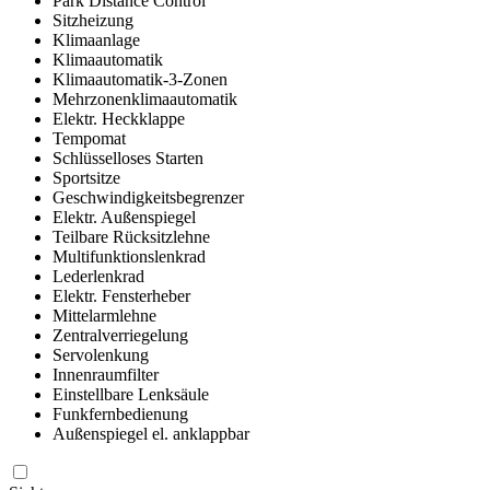
Park Distance Control
Sitzheizung
Klimaanlage
Klimaautomatik
Klimaautomatik-3-Zonen
Mehrzonenklimaautomatik
Elektr. Heckklappe
Tempomat
Schlüsselloses Starten
Sportsitze
Geschwindigkeitsbegrenzer
Elektr. Außenspiegel
Teilbare Rücksitzlehne
Multifunktionslenkrad
Lederlenkrad
Elektr. Fensterheber
Mittelarmlehne
Zentralverriegelung
Servolenkung
Innenraumfilter
Einstellbare Lenksäule
Funkfernbedienung
Außenspiegel el. anklappbar