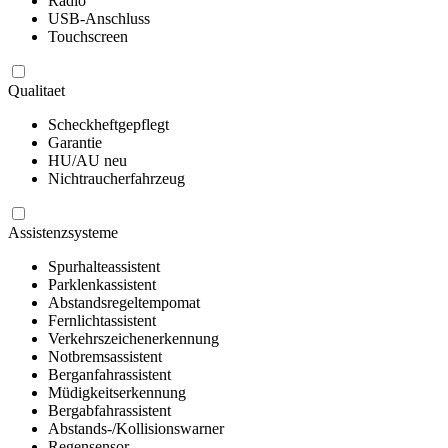
Radio
USB-Anschluss
Touchscreen
Qualitaet
Scheckheftgepflegt
Garantie
HU/AU neu
Nichtraucherfahrzeug
Assistenzsysteme
Spurhalteassistent
Parklenkassistent
Abstandsregeltempomat
Fernlichtassistent
Verkehrszeichenerkennung
Notbremsassistent
Berganfahrassistent
Müdigkeitserkennung
Bergabfahrassistent
Abstands-/Kollisionswarner
Regensensor